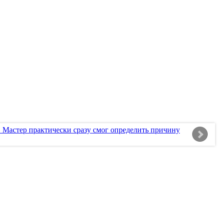
х. Мастер практически сразу смог определить причину
Х
М