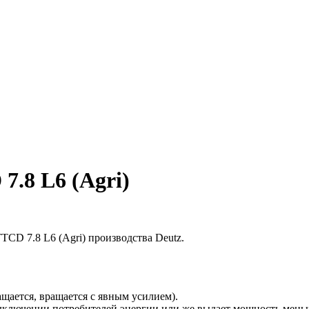
7.8 L6 (Agri)
TTCD 7.8 L6 (Agri) производства Deutz.
ащается, вращается с явным усилием).
одключении потребителей энергии или же выдает мощность мень