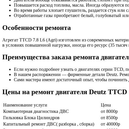
Повышается расход топлива, масла. Иногда образуются по
Во время работы хлопает глушитель, раздается стук или 
Отработанные газы приобретают белый, голубоватый или
Особенности ремонта
Агрегат TTCD 7.8 L6 (Agri) изготовлен из современных матери
в условиях повышенной нагрузки, иногда его ресурс (35 тысяч
Преимущества заказа ремонта двигате
Если нужно подробнее узнать о двигателях серии TCD, п
В нашем распоряжении — фирменные детали Deutz. Ремон
Сами мастера имеют достаточный опыт, чтобы починить д
Цены на ремонт двигателя Deutz TTCD 7
Наименование уcлуги
Цена
Компьютерная диагностика ДВС
от 8000р
Гильзовка Блока Цилиндров
от 8500р
Капитальный ремонт ДВС( разборка , сборка)
от 40000р