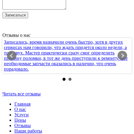
Отзывы о нас
Записались, время назначили очень быстро, хотя в других
Х
сервисах нам говорили, что ждать придется около недели, а
т
то и двух. Мастер практически сразу смог определить
п
причину поломки, в тот же день приступили к ремонту. Все
к
необходимые запчасти оказались в наличии, что очень
с
порадовало.
п
Читать все отзывы
Главная
О нас
Услуги
Цены
Отзывы
Наши работы