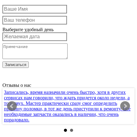
Выберите удобный день
Отзывы о нас
Записались, время назначили очень быстро, хотя в других
Х
сервисах нам говорили, что ждать придется около недели, а
т
то и двух. Мастер практически сразу смог определить
п
причину поломки, в тот же день приступили к ремонту. Все
к
необходимые запчасти оказались в наличии, что очень
с
порадовало.
п